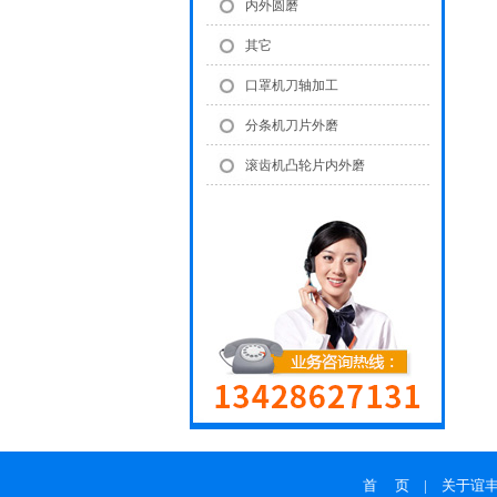
内外圆磨
其它
口罩机刀轴加工
分条机刀片外磨
滚齿机凸轮片内外磨
首 页
|
关于谊