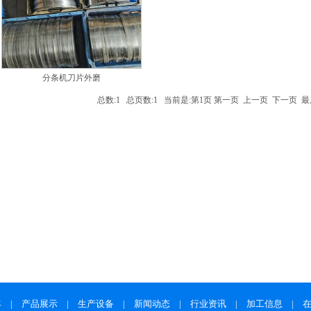
分条机刀片外磨
总数:1 总页数:1 当前是:第1页 第一页 上一页 下一页 
丰
|
产品展示
|
生产设备
|
新闻动态
|
行业资讯
|
加工信息
|