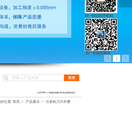
扫一扫访问手机站
扫一扫添加微信
1
2
3
的位置:
首页
->
产品展示
->
分条机刀片外磨