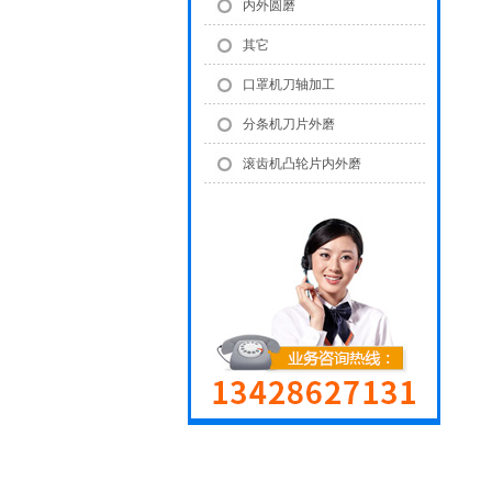
内外圆磨
其它
口罩机刀轴加工
分条机刀片外磨
滚齿机凸轮片内外磨